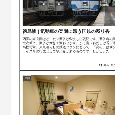
徳島駅 | 気動車の楽園に漂う国鉄の残り香
四国の表玄関はどこだ？回答が悩ましい質問です。回答者の
性次第で、回答が大きく変わります。かく言うわたしは香川
高松です。東京暮らしの鉄道ファンにとって、「高松」はサ
ライズ号の行先として馴染みがあるものです。しかし、九...
2025.09.
中国