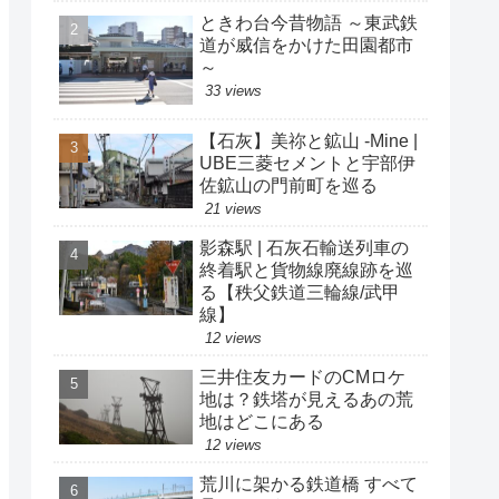
ときわ台今昔物語 ～東武鉄
道が威信をかけた田園都市
～
33 views
【石灰】美祢と鉱山 -Mine |
UBE三菱セメントと宇部伊
佐鉱山の門前町を巡る
21 views
影森駅 | 石灰石輸送列車の
終着駅と貨物線廃線跡を巡
る【秩父鉄道三輪線/武甲
線】
12 views
三井住友カードのCMロケ
地は？鉄塔が見えるあの荒
地はどこにある
12 views
荒川に架かる鉄道橋 すべて