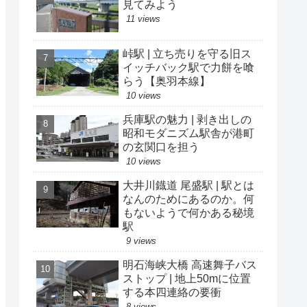
見てみよう
11 views
峠駅 | 立ち売りを守る旧ス
イッチバック駅で力餅を喰
らう【奥羽本線】
10 views
兵庫駅の魅力 | 剥き出しの
昭和モダニズム駅舎が港町
の玄関口を担う
10 views
大井川鐡道 尾盛駅 | 駅とは
なんのためにあるのか。何
もないようで何かある秘境
駅
9 views
明石海峡大橋 高速舞子バス
ストップ | 地上50mに位置
する本四連絡の要衝
8 views