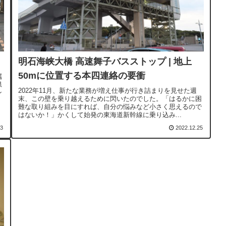
明石海峡大橋 高速舞子バスストップ | 地上
50mに位置する本四連絡の要衝
属
県
2022年11月、新たな業務が増え仕事が行き詰まりを見せた週
ン
末、この壁を乗り越えるために閃いたのでした。「はるかに困
難な取り組みを目にすれば、自分の悩みなど小さく思えるので
はないか！」かくして始発の東海道新幹線に乗り込み...
23
2022.12.25