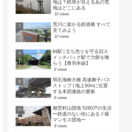
地は？鉄塔が見えるあの荒
地はどこにある
10 views
荒川に架かる鉄道橋 すべて
見てみよう
10 views
峠駅 | 立ち売りを守る旧ス
イッチバック駅で力餅を喰
らう【奥羽本線】
8 views
明石海峡大橋 高速舞子バス
ストップ | 地上50mに位置
する本四連絡の要衝
8 views
都営村山団地 5260戸の生活
ー鉄道のない街にあるド級
マンモス団地ー
8 views