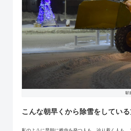
駅
こんな朝早くから除雪をしている
私のように早朝に稚内を発つ人も、辿り着く人も、