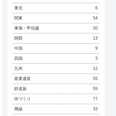
東北
6
関東
54
東海・甲信越
20
関西
13
中国
9
四国
3
九州
12
産業遺産
55
鉄道旅
55
街づくり
77
廃線
33