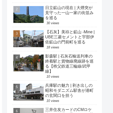
日立鉱山の現在 | 大煙突が
見守った一山一家の街並み
を巡る
30 views
【石灰】美祢と鉱山 -Mine |
UBE三菱セメントと宇部伊
佐鉱山の門前町を巡る
18 views
影森駅 | 石灰石輸送列車の
終着駅と貨物線廃線跡を巡
る【秩父鉄道三輪線/武甲
線】
10 views
兵庫駅の魅力 | 剥き出しの
昭和モダニズム駅舎が港町
の玄関口を担う
10 views
三井住友カードのCMロケ