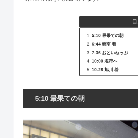
目
5:10 最果ての朝
6:44 糠南 着
7:36 おといねっぷ
10:00 塩狩へ
10:28 旭川 着
5:10 最果ての朝