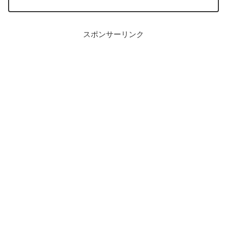
雪景色。ただ、その行き先が北海道では
ならないのでした。小説 雪国では「国境
の長いトンネル...
スポンサーリンク