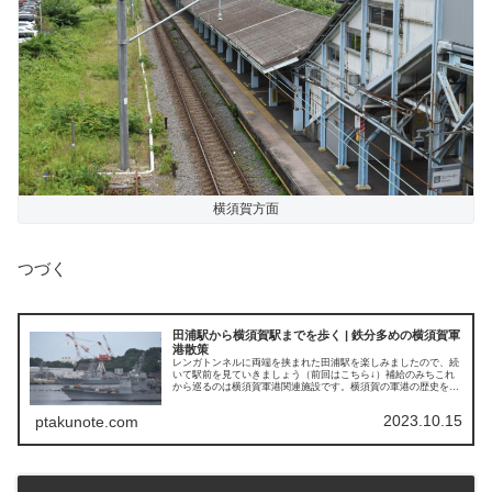
横須賀方面
つづく
田浦駅から横須賀駅までを歩く | 鉄分多めの横須賀軍
港散策
レンガトンネルに両端を挟まれた田浦駅を楽しみましたので、続
いて駅前を見ていきましょう（前回はこちら↓）補給のみちこれ
から巡るのは横須賀軍港関連施設です。横須賀の軍港の歴史を紐
解くと、1866年ペリー来航で海軍の必要性を痛...
2023.10.15
ptakunote.com