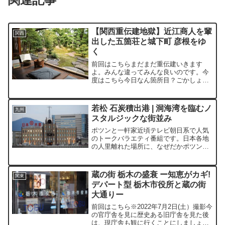
【関西重伝建地獄】近江商人を輩
関西
出した五箇荘と城下町 彦根をゆ
く
前回はこちらまだまだ重伝建いきます
よ。みんな違ってみんな良いのです。今
度はこちら今日なん箇所目？ごかしょう
目だいいえ、3か所目です笑滋賀県東近江
市にある五箇荘金堂（ごかしょうこんど
う）地区です。前回の近江八幡市同様、
若松 石炭積出港 | 洞海湾を臨むノ
九州
近江商人の拠点となってい...
スタルジックな街並み
ポツンと一軒家近頃テレビ朝日系で人気
のトークバラエティ番組です。日本各地
の人里離れた場所に、なぜだかポツンと
存在する一軒家。そこには、どんな人物
がどんな理由で暮らしているのかを追い
かけてゆく番組です。ポツンと終着駅当
蔵の街 栃木の盛衰 ー知恵がカギ!
関東
時、私が旅先に選んでいた...
デパート型 栃木市役所と蔵の街
大通りー
前回はこちら※2022年7月2日(土）撮影今
の官庁舎を見に歴史ある旧庁舎を見た後
は、現庁舎も観に行くことにしましょ