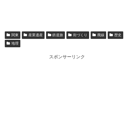
関東
産業遺産
鉄道旅
街づくり
廃線
歴史
地理
スポンサーリンク