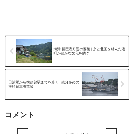
海津 琵琶湖舟運の要衝 | 京と北国を結んだ港
町が豊かな文化を紡ぐ
田浦駅から横須賀駅までを歩く | 鉄分多めの
横須賀軍港散策
コメント