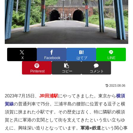
X
Facebook
はてブ
LINE
Pinterest
コピー
コメント
2023.08.06
2023年7月15日、
JR田浦駅
にやってきました。東京から
横須
賀線
の普通列車で75分。三浦半島の腰部に位置する逗子と横
須賀に挟まれた小駅です。その歴史は古く、特に隣駅の横須
賀と共に軍港の玄関として街を支えてきたという生い立ちゆ
えに、興味深い造りとなっています。
軍港×鉄道
という関心事