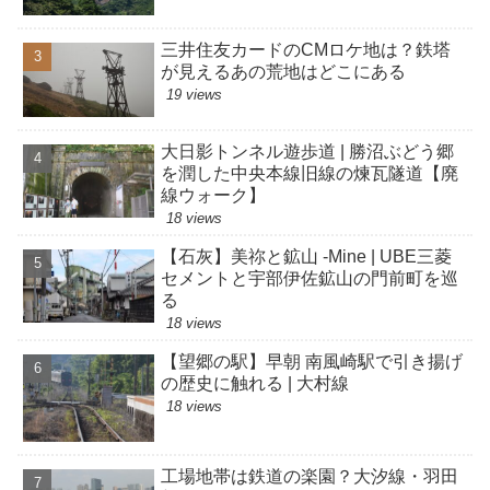
三井住友カードのCMロケ地は？鉄塔
が見えるあの荒地はどこにある
19 views
大日影トンネル遊歩道 | 勝沼ぶどう郷
を潤した中央本線旧線の煉瓦隧道【廃
線ウォーク】
18 views
【石灰】美祢と鉱山 -Mine | UBE三菱
セメントと宇部伊佐鉱山の門前町を巡
る
18 views
【望郷の駅】早朝 南風崎駅で引き揚げ
の歴史に触れる | 大村線
18 views
工場地帯は鉄道の楽園？大汐線・羽田