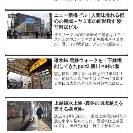
う。先ほどの町役場は初代庁舎で
1960（昭和35）年まで使われました。現
在の庁舎は2014（平成25）年から使われ
ニュー新橋ビル | 人間味溢れる都
関東
る三代目庁舎...
心の聖域－ヤミ市の面影残す 駅
前雑居ビル
サラリーマンの街 新橋その響きはオフィ
スビルの並ぶビジネス街を想像させます
が、否。その駅前は、アジアの屋台村を
彷彿とさせるカオスが待ち受けていま
す。日々、社内規則に従い、取引先や部
下の顔色をうかがい、明日を生きる為に
碓氷峠 廃線ウォークを上下線堪
関東
自らを抑圧して働く彼らに...
能してきたpart2 横川⇒峠の湯
霞む横川に降り立つ本日は2021年3月21
日。前日の天気予報ではツアーに参加す
る翌日は大荒れそれでも対策すればなん
とかなる。そんな厳しいステージが用意
され、余計に冒険心をくすぐられてしま
ったわたくしは予定どおり、彼の地に足
を踏み入れたのでし...
上越線水上駅 -真冬の国境越えを
関東
支える拠点駅-
2022年1月9日(土）、道端に降雪の余韻が
残る東京を発ちました。目指すは上越国
境です。求めたのは、行く手が遮られ、
建物や生活を覆ってしまうような圧倒的