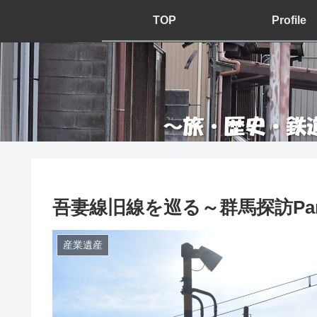
TOP
Profile
吾妻線旧線を巡る～群馬探訪Part
産業遺産