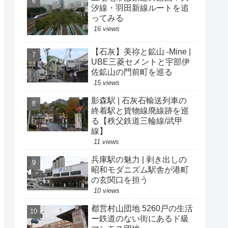
汐線・羽田新線ルートを追
ってみる
16 views
【石灰】美祢と鉱山 -Mine |
UBE三菱セメントと宇部伊
佐鉱山の門前町を巡る
15 views
影森駅 | 石灰石輸送列車の
終着駅と貨物線廃線跡を巡
る【秩父鉄道三輪線/武甲
線】
11 views
兵庫駅の魅力 | 剥き出しの
昭和モダニズム駅舎が港町
の玄関口を担う
10 views
都営村山団地 5260戸の生活
ー鉄道のない街にあるド級