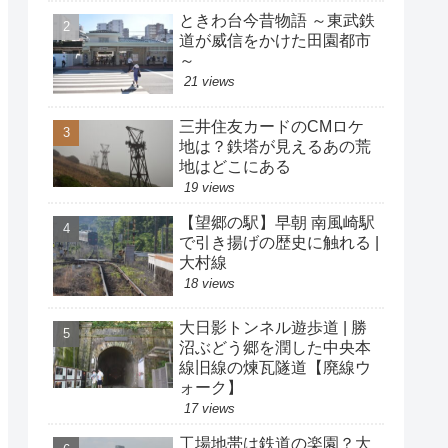
ときわ台今昔物語 ～東武鉄
道が威信をかけた田園都市
～
21 views
三井住友カードのCMロケ
地は？鉄塔が見えるあの荒
地はどこにある
19 views
【望郷の駅】早朝 南風崎駅
で引き揚げの歴史に触れる |
大村線
18 views
大日影トンネル遊歩道 | 勝
沼ぶどう郷を潤した中央本
線旧線の煉瓦隧道【廃線ウ
ォーク】
17 views
工場地帯は鉄道の楽園？大