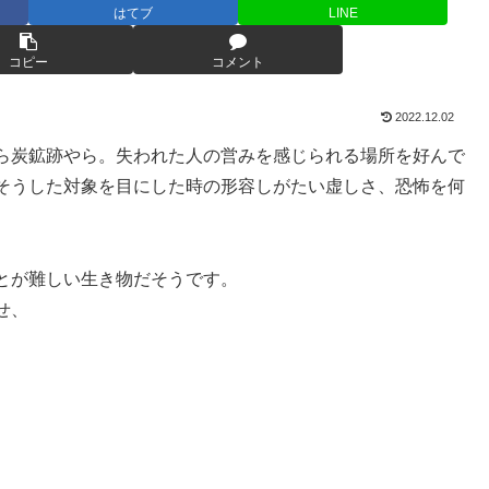
はてブ
LINE
コピー
コメント
2022.12.02
ら炭鉱跡やら。失われた人の営みを感じられる場所を好んで
そうした対象を目にした時の形容しがたい虚しさ、恐怖を何
とが難しい生き物だそうです。
せ、