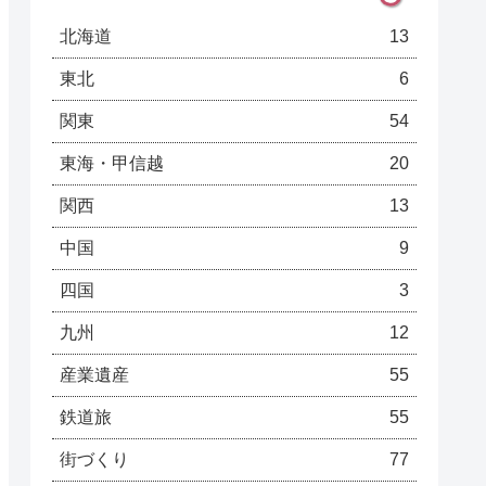
北海道
13
東北
6
関東
54
東海・甲信越
20
関西
13
中国
9
四国
3
九州
12
産業遺産
55
鉄道旅
55
街づくり
77