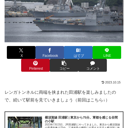
X
Facebook
はてブ
LINE
Pinterest
コピー
コメント
2023.10.15
レンガトンネルに両端を挟まれた田浦駅を楽しみましたの
で、続いて駅前を見ていきましょう（前回はこちら↓）
横須賀線 田浦駅 | 東京から75分。軍都を感じる谷間
の小駅
2023年7月15日、JR田浦駅にやってきました。東京から横須賀線
の普通列車で75分。三浦半島の腰部に位置する逗子と横須賀に挟