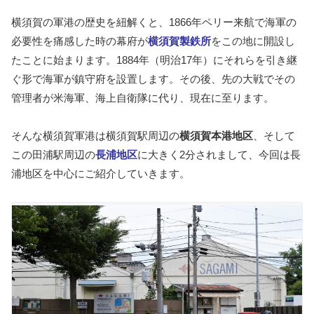
横須賀の軍港の歴史を紐解くと、1866年ペリー来航で海軍の
必要性を痛感した時の幕府が
横須賀製鉄所
をこの地に開設し
たことに始まります。1884年（明治17年）にそれらを引き継
ぐ形で海軍が鎮守府を設置します。その後、先の大戦でその
管理者が米海軍、海上自衛隊に代り、現在に至ります。
そんな横須賀軍港は横須賀駅周辺の
横須賀本港地区
、そして
この田浦駅周辺の
長浦地区
に大きく2分されまして、今回は長
浦地区を中心にご紹介していきます。