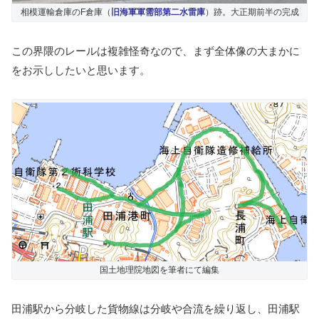
相模運輸倉庫のF倉庫（
旧海軍軍需部第二水雷庫
）跡。大正期前半の完成
この界隈のレールは複雑怪奇なので、まず全体像の大まかに
をお示ししたいと思います。
国土地理院地図を筆者にて編集
田浦駅から分岐した貨物線は分岐や合流を繰り返し、田浦駅