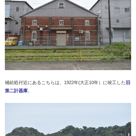
補給処付近にあるこちらは、1922年(大正10年）に竣工した
旧
第二計器庫
。