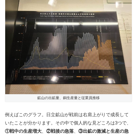
鉱山の出鉱量、銅生産量と従業員推移
例えばこのグラフ。日立鉱山が戦前は右肩上がりで成長して
いたことが分かります。その中で個人的な見どころは3つで、
①戦中の生産増大
、
②戦後の急落
、
③出鉱の激減と生産の急