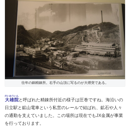
往年の銅精錬所。右手の山頂に写るのが大煙突である。
だいおういん
大雄院
と呼ばれた精錬所付近の様子は圧巻ですね。海沿いの
日立駅と鉱山電車という私営のレールで結ばれ、鉱石や人々
の通勤を支えていました。この場所は現在でもJX金属が事業
を行っております。