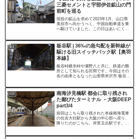
三菱セメントと宇部伊佐鉱山の門
前町を巡る
現役の鉱山を求めて2023年1月、山口県
美祢市へ向かうべく、中国自動車道を東
へ駆けていました。この日はあいにくの
曇天。鉱業都市に相応しい天気と言えば
聞こえが良いですが、やはり晴天に越し
たことはありません。正月のおみくじは
板谷駅 | 36‰の急勾配を新幹線が
東北
大吉を示したものの...
駆ける旧スイッチバック駅【奥羽
本線】
板谷峠碓氷峠や瀬野八と共に、鉄道の難
所として知られる区間です。今回はその
名の由来ともなった山形県米沢市 板谷地
区を探訪します。県境は本駅・旧赤岩駅
間に存在するんですね。てっきり峠駅が
福島県、山形県の境になっているものだ
南海汐見橋駅 都会に取り残され
関西
と思っておりました。今...
た鄙びたターミナル －大阪DEEP
part3/4
前回はこちら取り残された本線南海電車
の住吉大社駅から大阪の中心部へ戻り、
降りたのがこちら。岸里玉出駅です。関
西空港・和歌山方面へ向かう南海線と高
野山方面へ向かう高野線の分岐駅です。
難波からやってきた列車たちは、この駅