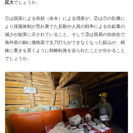
拡大
でしょうか。
①は国策による依頼（命令）による増産が、②は①の乱獲に
より採掘体制が荒れ果てた反動や人員の戦争による出鉱量の
減少が如実に示されていること、そして③は貿易の自由化で
海外産の銅に価格面で太刀打ちができなくなった鉱山が、精
錬に重きを置くように戦略転換を迫られたことが分かること
でしょうか。