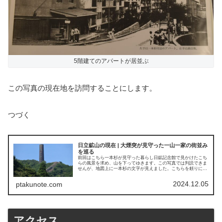
5階建てのアパートが居並ぶ
この写真の現在地を訪問することにします。
つづく
日立鉱山の現在 | 大煙突が見守った一山一家の街並み
を巡る
前回はこちら一本杉が見守った暮らし日鉱記念館で見かけたこち
らの風景を求め、山を下ってゆきます。この写真では判読できま
せんが、地図上に一本杉の文字が見えました。こちらを頼りに探
していきます。一本杉は記念館までの道中に思い当...
2024.12.05
ptakunote.com
アクセス