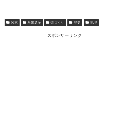
関東
産業遺産
街づくり
歴史
地理
スポンサーリンク