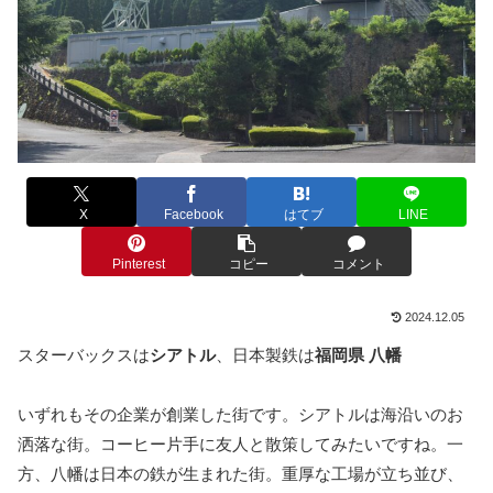
X
Facebook
はてブ
LINE
Pinterest
コピー
コメント
2024.12.05
スターバックスは
シアトル
、日本製鉄は
福岡県 八幡
いずれもその企業が創業した街です。シアトルは海沿いのお
洒落な街。コーヒー片手に友人と散策してみたいですね。一
方、八幡は日本の鉄が生まれた街。重厚な工場が立ち並び、