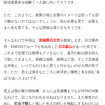
経済産業史を紐解く一人旅に向いてそうです。
ただ、このように、創業の地と企業のイメージは切っても切
り離せないのではないでしょうか。街が企業を育て、企業も
また街を育てる。そんな関係は成り立ちそうです。
そんなわけで今回は、
茨城県日立市
を散策します。日立製作
所・ENEOSグループを生み出した
日立鉱山
があった街です。
これまで近場では旅情もクソもないと、遠方の鉱山跡を好ん
で旅してきました。長崎は池島、福岡は三池、そして北海道
は夕張と。いつでも行けると思うと行かないのが人間の性で
す。ただ、思えば身近なところに経済史に燦然と名を刻む”名
山”があったわけです。
思えば我が家の掃除機、さらには洗濯機までもがHITACHI製
なわけで、日ごろのお礼をせねばなりません。また後世のた
めに、
灯台下暗し
と残した先人の想いを無駄にするわけには