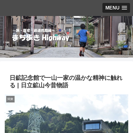
MENU
日鉱記念館で一山一家の温かな精神に触れ
る | 日立鉱山今昔物語
関東