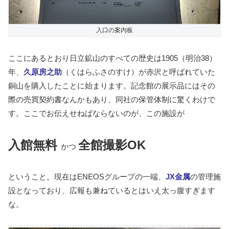
入口の案内板
ここにあるとおり日立鉱山のすべての歴史は1905（明治38）
年、
久原房之助
（くはらふさのすけ）が赤沢と呼ばれていた
銅山を購入したことに始まります。記念館の展示品にはその
際の売買契約書なんかもあり、同社の保管体制に驚くわけで
す。ここでお伝えせねばならないのが、この施設が
入館無料
全館撮影OK
かつ
ということ。現在はENEOSグループの一端、
JX金属
の管理施
設となっており、広報も兼ねているとはいえ太っ腹すぎます
な。